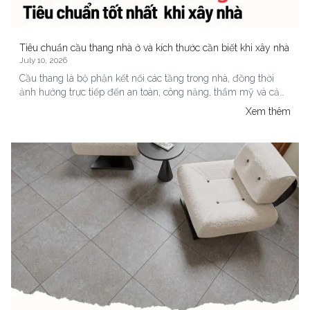
Tiêu chuẩn cầu thang nhà ở và kích thước cần biết khi xây nhà
July 10, 2026
Cầu thang là bộ phận kết nối các tầng trong nhà, đồng thời
ảnh hưởng trực tiếp đến an toàn, công năng, thẩm mỹ và cảm
giác di chuyển hằng ngày. Một cầu thang đẹp nhưng bậc quá
Xem thêm
cao, mặt bậc quá hẹp hoặc thiếu chiếu nghỉ vẫn có thể gây
bất tiện, đặc biệt với trẻ nhỏ và người lớn tuổi. Vì vậy, trước khi
xây mới hoặc cải tạo nhà nhiều tầng, gia chủ nên hiểu các tiêu
chuẩn cầu thang cơ bản để trao đổi dễ hơn với kiến trúc sư,
kỹ sư và đơn vị thi công.