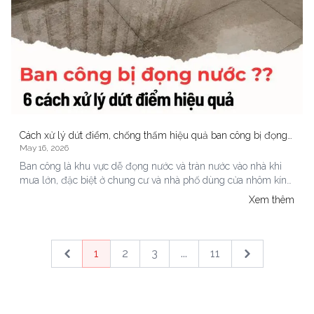
Cách xử lý dứt điểm, chống thấm hiệu quả ban công bị đọng
May 16, 2026
nước, tràn nước vào nhà
Ban công là khu vực dễ đọng nước và tràn nước vào nhà khi
mưa lớn, đặc biệt ở chung cư và nhà phố dùng cửa nhôm kính
hoặc bố trí nhiều cây xanh. Nếu kéo dài, nước có thể gây thấm
Xem thêm
tường, hư sàn gỗ và phát sinh nấm mốc. Bài viết này giúp bạn
hiểu rõ nguyên nhân và cách xử lý hiệu quả để hạn chế tình
trạng này.
1
2
3
...
11
Previous
Next