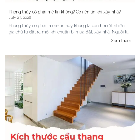
Phong thủy có phải mê tín không? Có nên tin khi xây nhà?
July 23, 2026
Phong thủy có phải là mê tín hay không là câu hỏi rất nhiều
gia chủ tự đặt ra mỗi khi chuẩn bị mua đất, xây nhà. Người tin
thì cẩn trọng xét hướng. Người hoài nghi thì cho rằng tất cả chỉ
Xem thêm
là niềm tin thiếu căn cứ. Bài viết sau sẽ giúp bạn hiểu đúng
bản chất của phong thủy, đồng thời gợi ý cách ứng dụng
phong thủy hợp lý khi làm nhà.