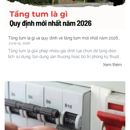
Tầng tum là gì và quy định về tầng tum mới nhất năm 2026
June 15, 2026
khi làm nhà phố
Tầng tum là giải pháp nhiều gia đình lựa chọn để tăng diện
tích sử dụng, tận dụng sân thượng hoặc bố trí phòng kỹ thuật
trong nhà phố. Tuy nhiên, không ít gia chủ vẫn nhầm lẫn giữa
Xem thêm
tầng tum và một tầng nhà thông thường, dẫn đến sai sót khi
xin giấy phép xây dựng hoặc thi công vượt diện tích cho phép.