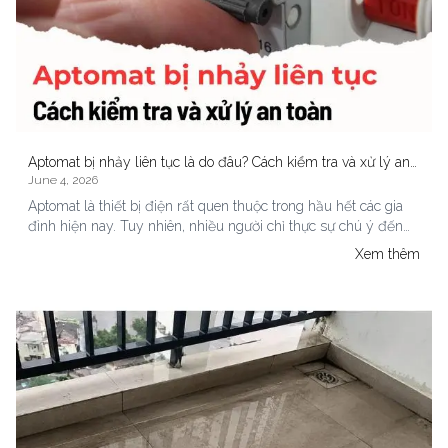
Aptomat bị nhảy liên tục là do đâu? Cách kiểm tra và xử lý an
June 4, 2026
toàn tại nhà
Aptomat là thiết bị điện rất quen thuộc trong hầu hết các gia
đình hiện nay. Tuy nhiên, nhiều người chỉ thực sự chú ý đến
nó khi gặp tình trạng mất điện đột ngột hoặc aptomat liên tục
Xem thêm
bị nhảy. Đây là một trong những sự cố điện khá phổ biến, đặc
biệt vào mùa hè hoặc mùa mưa bão khi nhu cầu sử dụng điện
trong gia đình tăng cao.