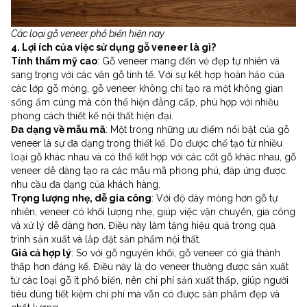
Các loại gỗ veneer phổ biến hiện nay
4. Lợi ích của việc sử dụng gỗ veneer là gì?
Tính thẩm mỹ cao
: Gỗ veneer mang đến vẻ đẹp tự nhiên và
sang trọng với các vân gỗ tinh tế. Với sự kết hợp hoàn hảo của
các lớp gỗ mỏng, gỗ veneer không chỉ tạo ra một không gian
sống ấm cúng mà còn thể hiện đẳng cấp, phù hợp với nhiều
phong cách thiết kế nội thất hiện đại.
Đa dạng về mẫu mã
: Một trong những ưu điểm nổi bật của gỗ
veneer là sự đa dạng trong thiết kế. Do được chế tạo từ nhiều
loại gỗ khác nhau và có thể kết hợp với các cốt gỗ khác nhau, gỗ
veneer dễ dàng tạo ra các mẫu mã phong phú, đáp ứng được
nhu cầu đa dạng của khách hàng.
Trọng lượng nhẹ, dễ gia công
: Với độ dày mỏng hơn gỗ tự
nhiên, veneer có khối lượng nhẹ, giúp việc vận chuyển, gia công
và xử lý dễ dàng hơn. Điều này làm tăng hiệu quả trong quá
trình sản xuất và lắp đặt sản phẩm nội thất.
Giá cả hợp lý
: So với gỗ nguyên khối, gỗ veneer có giá thành
thấp hơn đáng kể. Điều này là do veneer thường được sản xuất
từ các loại gỗ ít phổ biến, nên chi phí sản xuất thấp, giúp người
tiêu dùng tiết kiệm chi phí mà vẫn có được sản phẩm đẹp và