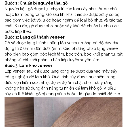
Bước 1: Chuẩn bị nguyên liệu gỗ
Nguyên liệu gỗ được lựa chọn từ các loại cây như sồi, óc chó,
hoặc tràm bông vàng. Gỗ sau khi khai thác sẽ được xử lý sơ bộ,
bao gồm việc lột vỏ, luộc hoặc ngâm để loại bỏ nhựa và các tạp
chất. Sau đó, gỗ được phơi hoặc sấy khô để chuẩn bị cho các
bước tiếp theo.
Bước 2: Lạng gỗ thành veneer
Gỗ sẽ được lạng thành những lớp veneer mỏng có độ dày dao
động từ 0,6mm đến dưới 3mm. Các phương pháp lạng veneer
phổ biến bao gồm bóc lệch tâm, bóc tròn, bóc khối phần tư, cắt
phẳng và cắt khối phần tư bán tiếp tuyến xuyên tâm.
Bước 3: Làm khô veneer
Lớp veneer sau khi được lạng xong sẽ được đưa vào máy sấy
công nghiệp để làm khô. Quá trình này được thực hiện trong
điều kiện kiểm soát nhiệt độ và độ ẩm chặt chẽ. Lưu ý rằng
không nên sử dụng ánh nắng tự nhiên để làm khô gỗ, vì điều
này có thể khiến gỗ bị cong vênh hoặc dễ gãy do nhiệt độ cao.