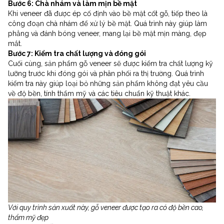
Bước 6: Chà nhám và làm mịn bề mặt
Khi veneer đã được ép cố định vào bề mặt cốt gỗ, tiếp theo là
công đoạn chà nhám để xử lý bề mặt. Quá trình này giúp làm
phẳng và đánh bóng veneer, mang lại bề mặt mịn màng, đẹp
mắt.
Bước 7: Kiểm tra chất lượng và đóng gói
Cuối cùng, sản phẩm gỗ veneer sẽ được kiểm tra chất lượng kỹ
lưỡng trước khi đóng gói và phân phối ra thị trường. Quá trình
kiểm tra này giúp loại bỏ những sản phẩm không đạt yêu cầu
về độ bền, tính thẩm mỹ và các tiêu chuẩn kỹ thuật khác.
Với quy trình sản xuất này, gỗ veneer được tạo ra có độ bền cao,
thẩm mỹ đẹp