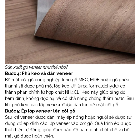
Sản xuất gỗ veneer như thế nào?
Bước 4: Phủ keo và dán veneer
Bề mặt cốt gỗ công nghiệp (như gỗ MFC, MDF hoặc gỗ ghép
thanh) sẽ được phủ một lớp keo UF (urea formaldehyde) có
thành phần chính từ hợp chất NH4CL. Keo này giúp tăng độ
bám dính, không độc hại và có khả năng chống thấm nước. Sau
khi phủ keo, các lớp veneer được dán lên bề mặt cốt gỗ.
Bước 5: Ép lớp veneer lên cốt gỗ
Sau khi veneer được dán, máy ép nóng hoặc nguội sẽ được sử
dụng để ép dính các lớp veneer vào cốt gỗ. Quá trình ép được
thực hiện tự động, giúp đảm bảo độ bám dính chặt chẽ và bề
mặt gỗ được hoàn thiện.