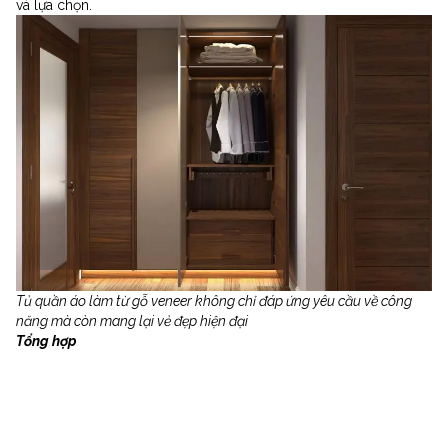
và lựa chọn.
Tủ quần áo làm từ gỗ veneer không chỉ đáp ứng yêu cầu về công
năng mà còn mang lại vẻ đẹp hiện đại
Tổng hợp
PsA Design © Copyright
2026