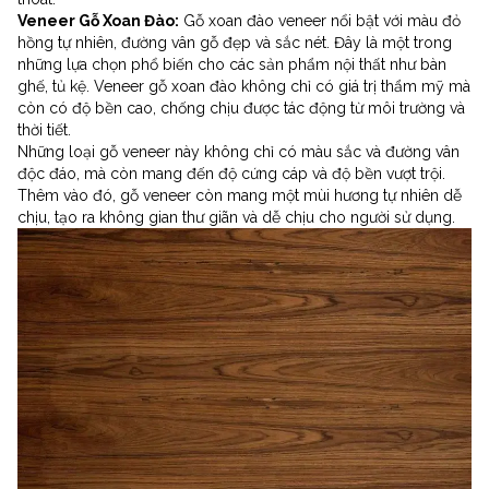
Veneer Gỗ Xoan Đào:
Gỗ xoan đào veneer nổi bật với màu đỏ
hồng tự nhiên, đường vân gỗ đẹp và sắc nét. Đây là một trong
những lựa chọn phổ biến cho các sản phẩm nội thất như bàn
ghế, tủ kệ. Veneer gỗ xoan đào không chỉ có giá trị thẩm mỹ mà
còn có độ bền cao, chống chịu được tác động từ môi trường và
thời tiết.
Những loại gỗ veneer này không chỉ có màu sắc và đường vân
độc đáo, mà còn mang đến độ cứng cáp và độ bền vượt trội.
Thêm vào đó, gỗ veneer còn mang một mùi hương tự nhiên dễ
chịu, tạo ra không gian thư giãn và dễ chịu cho người sử dụng.