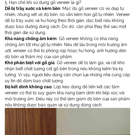
5. Hạn chế khi sử dụng gỗ veneer là gì?
Dễ bị trầy xước và kém bền
: Mặc dù gỗ veneer có vẻ đẹp tự
nhiên, nhưng xét về độ bền, nó vẫn kém hơn gỗ tự nhiên. Veneer
dễ bị trầy xước và hư hỏng theo thời gian, đặc biệt nếu không
được bảo dưỡng đúng cách. Do đó, cần phải thay thế sau một
thời gian dài sử dụng.
Khả năng chống ẩm kém
: Gỗ veneer không có khả năng
chống ẩm tốt như gỗ tự nhiên. Nếu để lâu trong môi trường ẩm
ướt, veneer có thể bị phồng rộp hoặc hư hỏng, ảnh hưởng đến
độ bền và thẩm mỹ của sản phẩm.
Khó phân biệt với gỗ giả
: Gỗ veneer dễ bị làm giả, và rất khó
nhận biết chất lượng cốt gỗ bên trong nếu không kiểm tra kỹ
lưỡng. Vì vậy, người tiêu dùng cần chọn lựa những nhà cung cấp
uy tín để đảm bảo chất lượng.
Độ kết dính không cao
: Lớp keo dùng để liên kết các tấm
veneer có thể bị suy giảm khả năng bám dính khi tiếp xúc với
môi trường ẩm. Điều này có thể làm giảm độ bền của sản phẩm
nếu không được bảo quản và sử dụng đúng cách.