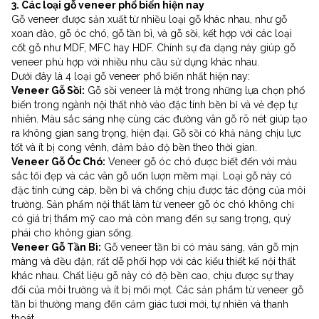
3. Các loại gỗ veneer phổ biến hiện nay
Gỗ veneer được sản xuất từ nhiều loại gỗ khác nhau, như gỗ
xoan đào, gỗ óc chó, gỗ tần bì, và gỗ sồi, kết hợp với các loại
cốt gỗ như MDF, MFC hay HDF. Chính sự đa dạng này giúp gỗ
veneer phù hợp với nhiều nhu cầu sử dụng khác nhau.
Dưới đây là 4 loại gỗ veneer phổ biến nhất hiện nay:
Veneer Gỗ Sồi:
Gỗ sồi veneer là một trong những lựa chọn phổ
biến trong ngành nội thất nhờ vào đặc tính bền bỉ và vẻ đẹp tự
nhiên. Màu sắc sáng nhẹ cùng các đường vân gỗ rõ nét giúp tạo
ra không gian sang trọng, hiện đại. Gỗ sồi có khả năng chịu lực
tốt và ít bị cong vênh, đảm bảo độ bền theo thời gian.
Veneer Gỗ Óc Chó:
Veneer gỗ óc chó được biết đến với màu
sắc tối đẹp và các vân gỗ uốn lượn mềm mại. Loại gỗ này có
đặc tính cứng cáp, bền bỉ và chống chịu được tác động của môi
trường. Sản phẩm nội thất làm từ veneer gỗ óc chó không chỉ
có giá trị thẩm mỹ cao mà còn mang đến sự sang trọng, quý
phái cho không gian sống.
Veneer Gỗ Tần Bì:
Gỗ veneer tần bì có màu sáng, vân gỗ mịn
màng và đều đặn, rất dễ phối hợp với các kiểu thiết kế nội thất
khác nhau. Chất liệu gỗ này có độ bền cao, chịu được sự thay
đổi của môi trường và ít bị mối mọt. Các sản phẩm từ veneer gỗ
tần bì thường mang đến cảm giác tươi mới, tự nhiên và thanh
thoát.