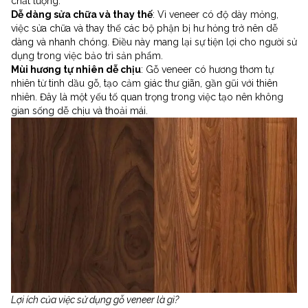
chất lượng.
Dễ dàng sửa chữa và thay thế
: Vì veneer có độ dày mỏng,
việc sửa chữa và thay thế các bộ phận bị hư hỏng trở nên dễ
dàng và nhanh chóng. Điều này mang lại sự tiện lợi cho người sử
dụng trong việc bảo trì sản phẩm.
Mùi hương tự nhiên dễ chịu
: Gỗ veneer có hương thơm tự
nhiên từ tinh dầu gỗ, tạo cảm giác thư giãn, gần gũi với thiên
nhiên. Đây là một yếu tố quan trọng trong việc tạo nên không
gian sống dễ chịu và thoải mái.
Lợi ích của việc sử dụng gỗ veneer là gì?