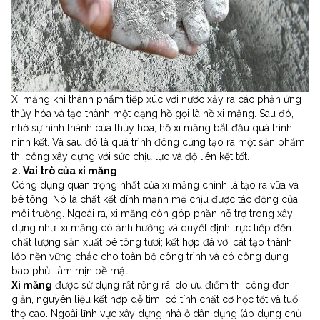
Xi măng khi thành phẩm tiếp xúc với nước xảy ra các phản ứng
thủy hóa và tạo thành một dạng hồ gọi là hồ xi măng. Sau đó,
nhờ sự hình thành của thủy hóa, hồ xi măng bắt đầu quá trình
ninh kết. Và sau đó là quá trình đông cứng tạo ra một sản phẩm
thi công xây dựng với sức chịu lực và độ liên kết tốt.
2. Vai trò của xi măng
Công dụng quan trọng nhất của xi măng chính là tạo ra vữa và
bê tông. Nó là chất kết dính mạnh mẽ chịu được tác động của
môi trường. Ngoài ra, xi măng còn góp phần hỗ trợ trong xây
dựng như: xi măng có ảnh hưởng và quyết định trực tiếp đến
chất lượng sản xuất bê tông tươi; kết hợp đá với cát tạo thành
lớp nền vững chắc cho toàn bộ công trình và có công dụng
bao phủ, làm mịn bề mặt…
Xi măng
được sử dụng rất rộng rãi do ưu điểm thi công đơn
giản, nguyên liệu kết hợp dễ tìm, có tính chất cơ học tốt và tuổi
thọ cao. Ngoài lĩnh vực xây dựng nhà ở dân dụng (áp dụng chủ