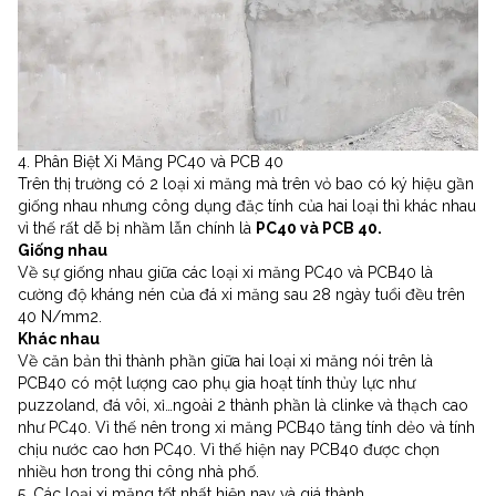
4. Phân Biệt Xi Măng PC40 và PCB 40
Trên thị trường có 2 loại xi măng mà trên vỏ bao có ký hiệu gần
giống nhau nhưng công dụng đặc tính của hai loại thì khác nhau
vì thế rất dễ bị nhầm lẫn chính là
PC40 và PCB 40.
Giống nhau
Về sự giống nhau giữa các loại xi măng PC40 và PCB40 là
cường độ kháng nén của đá xi măng sau 28 ngày tuổi đều trên
40 N/mm2.
Khác nhau
Về căn bản thì thành phần giữa hai loại xi măng nói trên là
PCB40 có một lượng cao phụ gia hoạt tính thủy lực như
puzzoland, đá vôi, xỉ…ngoài 2 thành phần là clinke và thạch cao
như PC40. Vì thế nên trong xi măng PCB40 tăng tính dẻo và tính
chịu nước cao hơn PC40. Vì thế hiện nay PCB40 được chọn
nhiều hơn trong thi công nhà phố.
5. Các loại xi măng tốt nhất hiện nay và giá thành