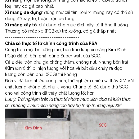
Xi măng trộn bê tông
: xi măng có mác từ 40 (PCB40) trở lên,
loại này có giá cao nhất.
Xi măng đa dụng
: đúng như cái tên, loại xi măng này có thể sử
dụng để xây, tô, hoặc trộn bê tông.
Xi măng xây tô
: chỉ dùng cho mục đích xây, tô thông thường.
Thường có mác 30 (PCB30) trở xuống, có giá thấp nhất.
----------------------------------------
Chia sẻ thực tế từ chính công trình của PSA
Cùng trên một bờ tường rào, bên trái dùng xi măng Kim Đỉnh
PC30 để tô, bên phải dùng Super wall của SCG.
Cả 2 đều trộn phụ gia chống thấm, chống nứt. Nhưng bên trái
(Kim Đỉnh) thì bị hiện tượng vôi hóa và bắt đầu chảy ra dọc
tường còn bên phải (SCG) thì không.
Đơn vị đã làm nhiều công trình, thử nghiệm nhiều và thấy XM VN
chất lượng không tốt như kì vọng. Chúng tôi đã dùng thử SCG
cho vài công trình đã thấy chất lượng tốt hơn.
Lưu ý: Trải nghiệm trên là thực tế nhằm mục đích chia sẻ kiến thức
chứ không vì mục đích nâng cao hay hạ thấp thương hiệu XM