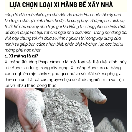
cũng là điều mà nhiều gia chủ đắn đo trước khi chuẩn bị xây nhà.
Dù là gia chủ tự mình thuê thi đội thi công hay sử dụng các dịch vụ
thiết kế nhà và xây nhà trọn gói Đà Nẵng thì cũng phải có kiến thức
để chọn được vật liệu tốt cho ngôi nhà của mình. Trong nội dung bài
viết này chúng tôi xin chia sẻ kinh nghiệm thi công xây dựng của
mình sẽ giúp bạn cách nhận biết, phân biệt và chọn lựa các loại xi
măng phù hợp nhất.
1. Xi măng là gì?
Xi măng (từ tiếng Pháp: ciment) là một loại vật lliệu kết dính thủy
lực được sử dụng trong xây dựng. Xi măng được tạo ra bằng
cách nghiền mịn clinker, phụ gia như vỏ sò, đất sét và phụ gia
thiên nhiên. Tất cả các nguyên liệu sẽ được nghiền mịn và trộn
lại với nhau theo công thức.