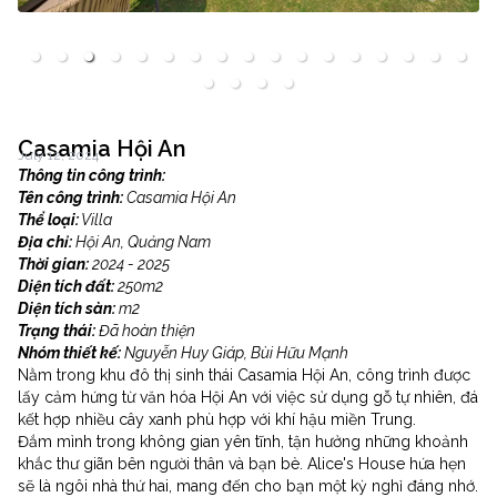
Casamia Hội An
July 12, 2024
Thông tin công trình:
Tên công trình:
Casamia Hội An
Thể loại:
Villa
Địa chỉ:
Hội An, Quảng Nam
Thời gian:
2024 - 2025
Diện tích đất:
250
m2
Diện tích sàn:
m2
Trạng thái:
Đã hoàn thiện
Nhóm thiết kế:
Nguyễn Huy Giáp, Bùi Hữu Mạnh
Nằm trong khu đô thị sinh thái Casamia Hội An, công trình được
lấy cảm hứng từ văn hóa Hội An với việc sử dụng gỗ tự nhiên, đá
kết hợp nhiều cây xanh phù hợp với khí hậu miền Trung.
Đắm mình trong không gian yên tĩnh, tận hưởng những khoảnh
khắc thư giãn bên người thân và bạn bè. Alice's House hứa hẹn
sẽ là ngôi nhà thứ hai, mang đến cho bạn một kỳ nghỉ đáng nhớ.