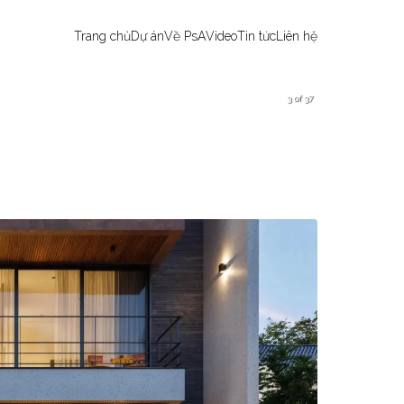
Trang chủ
Dự án
Về PsA
Video
Tin tức
Liên hệ
3 of 37