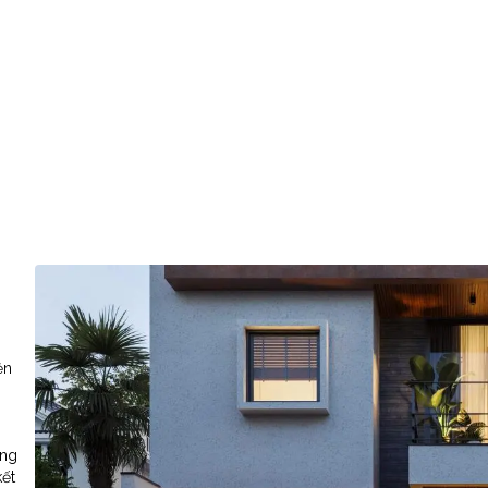
ện
ăng
kết