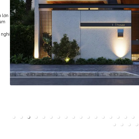
h lớn
cảm
 nghi