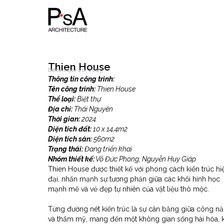
Thien House
December 20, 2023
Thông tin công trình:
Tên công trình:
Thien House
Thể loại:
Biệt thự
Địa chỉ:
Thái Nguyên
Thời gian:
2024
Diện tích đất:
10 x 14,4
m2
Diện tích sàn:
560
m2
Trạng thái:
Đang triển khai
Nhóm thiết kế:
Võ Đức Phong, Nguyễn Huy Giáp
Thien House được thiết kế với phong cách kiến trúc hi
đại, nhấn mạnh sự tương phản giữa các khối hình học
mạnh mẽ và vẻ đẹp tự nhiên của vật liệu thô mộc.
Từng đường nét kiến trúc là sự cân bằng giữa công n
và thẩm mỹ, mang đến một không gian sống hài hòa, 